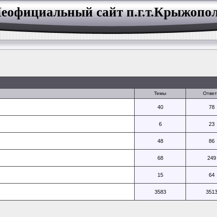
еофициальный сайт п.г.т.Крыжопо
Темы
Отве
40
78
6
23
48
86
68
249
15
64
3583
351