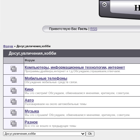
Н
Приветствую Вас
Гость
|
RSS
Форум
»
Досуг,увличения,хобби
Досуг,увличения,хобби
Форум
Компьютеры, информационные технологии, интернет
Программы,драйвера,интернет и т.д.Обсуждаем,спрашиваем,отвечаем.
Мобильные телефоны
Обсуждение мобильных средств связи.
Кино
Мы это смотрим! Обсуждаем, обмениваемся мнениями, критикуем, советуем.
Авто
Разговариваем на около автомобильные темы
Музыка
Мы это слушаем! Обсуждаем, обмениваемся мнениями, критикуем, советуем.
Разное
Всё,что не вошло в предыдущие темы