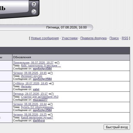
ль
Пятница, 07.08.2026, 16:00
[
Новые сообщения
·
Участники
·
Правила форума
·
Поиск
·
RSS
]
ты
Обновления
Понедельник, 06.07.2026, 18:27
Тема:
Кейс таргетолога: 8 месяцев ...
Сообщение от:
wayfinfgrif584
Четверг, 06.08.2026, 19:45
Тема:
Интернет роутер
Сообщение от:
wayfinfgrif584
Суббота, 18.07.2026, 18:45
Тема:
фильмы
Сообщение от:
valet
Пятница, 24.07.2026, 15:17
Тема:
Стартер для автомобиля УАЗ
Сообщение от:
muzaa1377
Четверг, 06.08.2026, 19:44
Тема:
Купить DJ оборудование.
Сообщение от:
wayfinfgrif584
Четверг, 06.08.2026, 19:25
3
Тема:
Какой мелатонин лучше?
Сообщение от:
darkhost